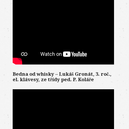
Bedna od whisky – Lukáš Gronát, 3. roč.,
el. klávesy, ze třídy ped. P. Koláře