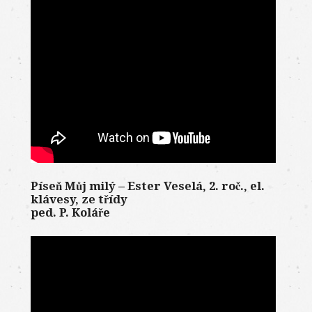
Píseň Můj milý – Ester Veselá, 2. roč., el.
klávesy, ze třídy
ped. P. Koláře