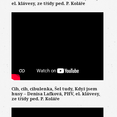
el. klávesy, ze třídy ped. P. Koláře
Cib, cib, cibulenka, Šel tudy, Když jsem
husy – Denisa Lafková, PHV, el. klávesy,
ze třídy ped. P. Koláře