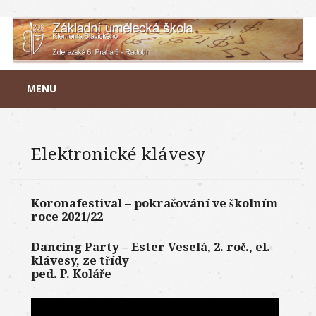
Main menu
Skip to content
MENU
Elektronické klávesy
Koronafestival – pokračování ve školním
roce 2021/22
Dancing Party – Ester Veselá, 2. roč., el.
klávesy, ze třídy
ped. P. Koláře