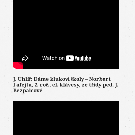
J. Uhlíř: Dáme klukovi školy – Norbert
Fafejta, 2. roč., el. klávesy, ze třídy ped. J.
Bezpalcové