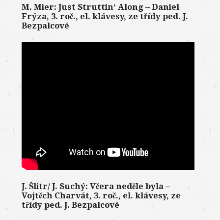
M. Mier: Just Struttin‘ Along – Daniel
Frýza, 3. roč., el. klávesy, ze třídy ped. J.
Bezpalcové
J. Šlitr/ J. Suchý: Včera neděle byla –
Vojtěch Charvát, 3. roč., el. klávesy, ze
třídy ped. J. Bezpalcové