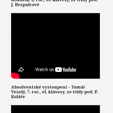
J. Bezpalcové
Absolventské vystoupení – Tomáš
Veselý, 7. roč., el. klávesy, ze třídy ped. P.
Koláře