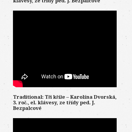
klávesy, ze třídy ped. J. Bezpalcové
Traditional: Tři kříže – Karolína Dvorská,
3. roč., el. klávesy, ze třídy ped. J.
Bezpalcové