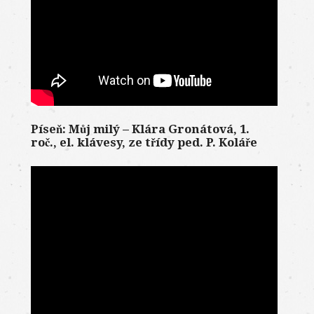
Píseň: Můj milý – Klára Gronátová, 1.
roč., el. klávesy, ze třídy ped. P. Koláře