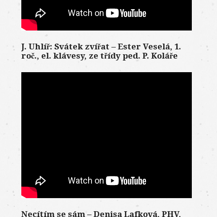
J. Uhlíř: Svátek zvířat – Ester Veselá, 1.
roč., el. klávesy, ze třídy ped. P. Koláře
Necítím se sám – Denisa Lafková, PHV,