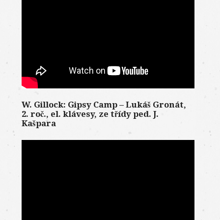
W. Gillock: Gipsy Camp – Lukáš Gronát,
2. roč., el. klávesy, ze třídy ped. J.
Kašpara