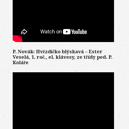
P. Novák: Hvězdičko blýskavá – Ester
Veselá, 1. roč., el. klávesy, ze třídy ped. P.
Koláře