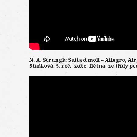
N. A. Strungk: Suita d moll – Allegro, Ai
Staňková, 5. roč., zobc. flétna, ze třídy p