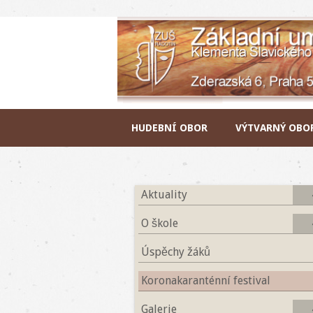
Main menu
Skip to content
HUDEBNÍ OBOR
VÝTVARNÝ OBO
Aktuality
O škole
Úspěchy žáků
Koronakaranténní festival
Galerie