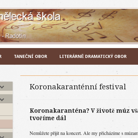
R
TANEČNÍ OBOR
LITERÁRNĚ DRAMATICKÝ OBOR
Koronakaranténní festival
Koronakaranténa? V životě múz v
tvoříme dál
Nemůžete přijít na koncert. Ale my přicházíme s múza