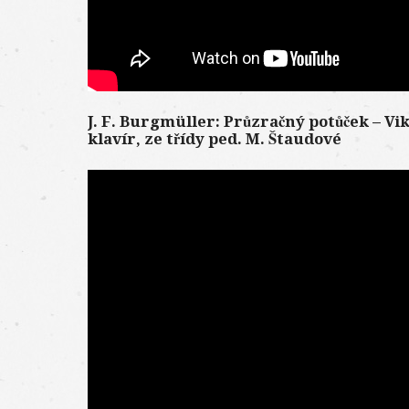
J. F. Burgmüller: Průzračný potůček – Vik
klavír, ze třídy ped. M. Štaudové