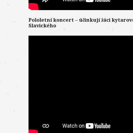
Pololetní koncert – účinkují žáci kytarov
Slavického