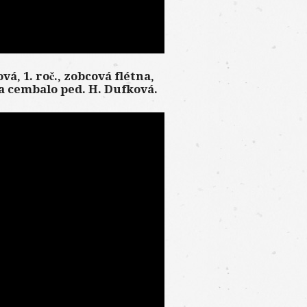
vá, 1. roč., zobcová flétna,
na cembalo ped. H. Dufková.