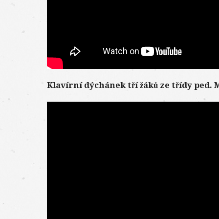
Klavírní dýchánek tří žáků ze třídy ped.