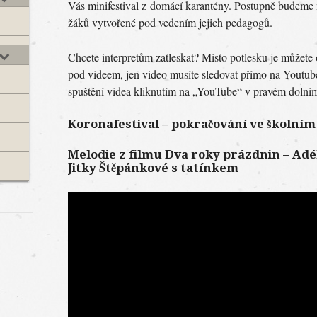
Vás minifestival z domácí karantény. Postupně budeme n
žáků vytvořené pod vedením jejich pedagogů.
Chcete interpretům zatleskat? Místo potlesku je můžet
pod videem, jen video musíte sledovat přímo na Youtube
spuštění videa kliknutím na „YouTube“ v pravém dolní
Koronafestival – pokračování ve školním 
Melodie z filmu Dva roky prázdnin – Adél
Jitky Štěpánkové s tatínkem