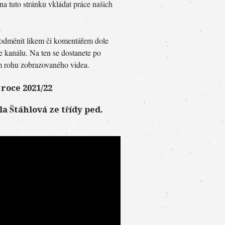
a tuto stránku vkládat práce našich
e odměnit likem či komentářem dole
 kanálu. Na ten se dostanete po
m rohu zobrazovaného videa.
roce 2021/22
a Štáhlová ze třídy ped.