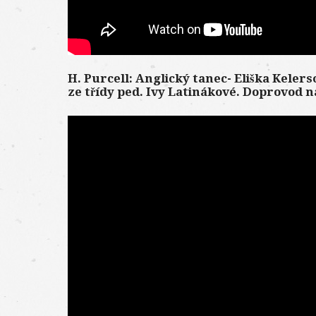
H. Purcell: Anglický tanec- Eliška Kelerso
ze třídy ped. Ivy Latinákové. Doprovod 