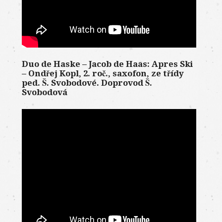
Duo de Haske – Jacob de Haas: Apres Ski
– Ondřej Kopl, 2. roč., saxofon, ze třídy
ped. Š. Svobodové. Doprovod Š.
Svobodová