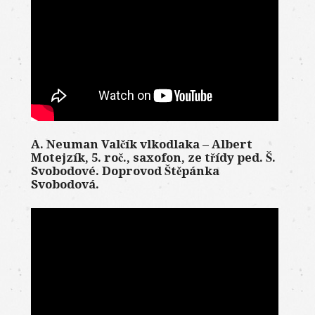
A. Neuman Valčík vlkodlaka – Albert
Motejzík, 5. roč., saxofon, ze třídy ped. Š.
Svobodové. Doprovod Štěpánka
Svobodová.