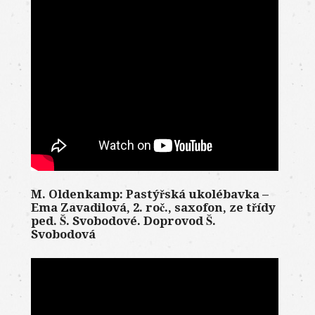
M. Oldenkamp: Pastýřská ukolébavka –
Ema Zavadilová, 2. roč., saxofon, ze třídy
ped. Š. Svobodové. Doprovod Š.
Svobodová