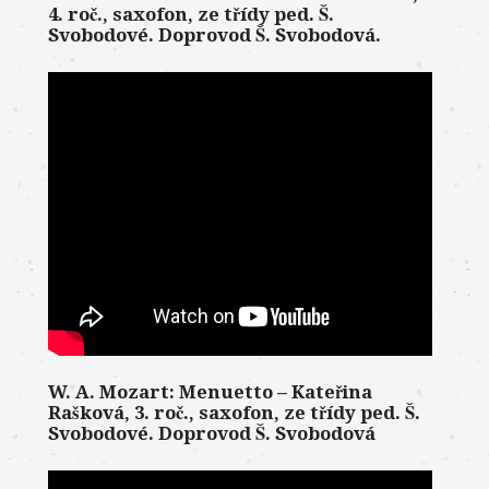
4. roč., saxofon, ze třídy ped. Š.
Svobodové. Doprovod Š. Svobodová.
W. A. Mozart: Menuetto – Kateřina
Rašková, 3. roč., saxofon, ze třídy ped. Š.
Svobodové. Doprovod Š. Svobodová