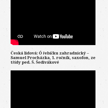
Česká lidová: Ó řebíčku zahradnický –
Samuel Procházka, 1. ročník, saxofon, ze
třídy ped. Š. Šedivákové