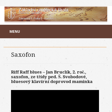
Main menu
Skip to content
MENU
Saxofon
Riff Raff blues – Jan Bruclík, 2. roč.,
saxofon, ze třídy ped. Š. Svobodové,
bluesový klavírní doprovod maminka