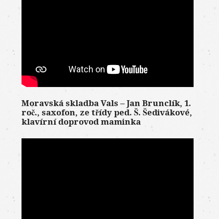
Moravská skladba Vals – Jan Brunclík, 1.
roč., saxofon, ze třídy ped. Š. Šedivákové,
klavírní doprovod maminka