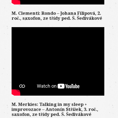
M. Clementi: Rondo – Johana Filipová, 2.
roč., saxofon, ze třídy ped. Š. Šedivákové
M. Merkies: Talking in my sleep +
improvozace – Antonín Střížek, 3. roč.,
saxofon, ze třídy ped. Š. Šedivákové