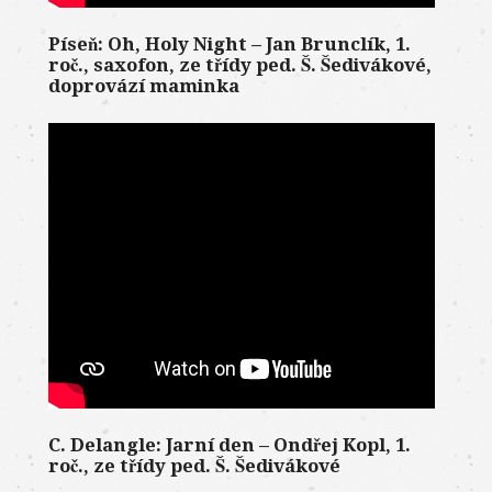
Píseň: Oh, Holy Night – Jan Brunclík, 1.
roč., saxofon, ze třídy ped. Š. Šedivákové,
doprovází maminka
C. Delangle: Jarní den – Ondřej Kopl, 1.
roč., ze třídy ped. Š. Šedivákové