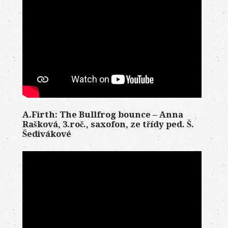
A.Firth: The Bullfrog bounce – Anna
Rašková, 3.roč., saxofon, ze třídy ped. Š.
Šedivákové