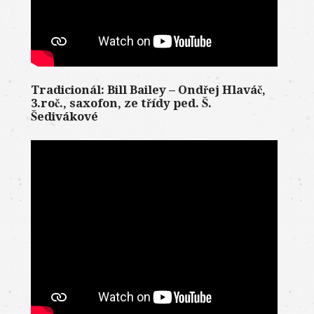
Tradicionál: Bill Bailey – Ondřej Hlaváč,
3.roč., saxofon, ze třídy ped. Š.
Šedivákové