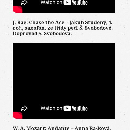
J. Rae: Chase the Ace – Jakub Studený, 4.
roč., saxofon, ze třídy ped. Š. Svobodové.
Doprovod Š. Svobodová.
W. A. Mozart: Andante – Anna Rašková,