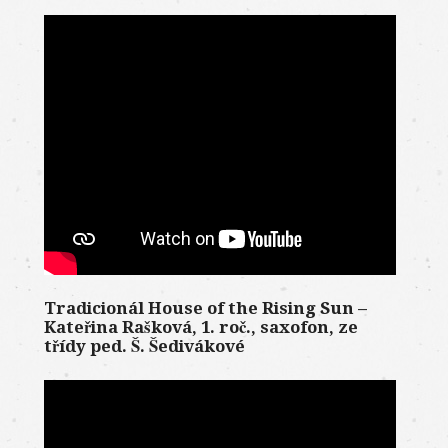
Tradicionál House of the Rising Sun –
Kateřina Rašková, 1. roč., saxofon, ze
třídy ped. Š. Šedivákové